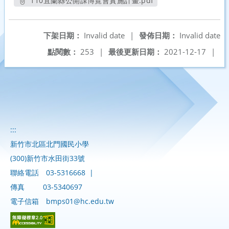
110宜蘭縣公開課博覽會實施計畫.pdf
另開新視窗
下架日期：
Invalid date
|
發佈日期：
Invalid date
點閱數：
253
|
最後更新日期：
2021-12-17
|
:::
新竹市北區北門國民小學
(300)新竹市水田街33號
聯絡電話
03-5316668
|
傳真
03-5340697
電子信箱
bmps01@hc.edu.tw