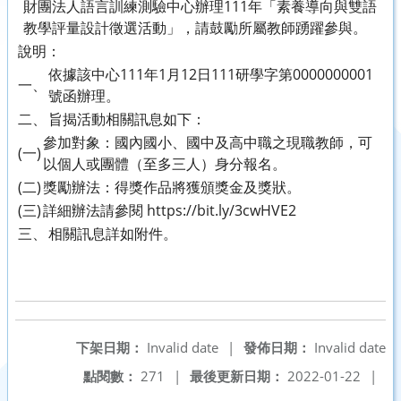
財團法人語言訓練測驗中心辦理111年「素養導向與雙語
教學評量設計徵選活動」，請鼓勵所屬教師踴躍參與。
說明：
依據該中心111年1月12日111研學字第0000000001
一、
號函辦理。
二、
旨揭活動相關訊息如下：
參加對象：國內國小、國中及高中職之現職教師，可
(一)
以個人或團體（至多三人）身分報名。
(二)
獎勵辦法：得獎作品將獲頒獎金及獎狀。
(三)
詳細辦法請參閱 https://bit.ly/3cwHVE2
三、
相關訊息詳如附件。
下架日期：
Invalid date
|
發佈日期：
Invalid date
點閱數：
271
|
最後更新日期：
2022-01-22
|