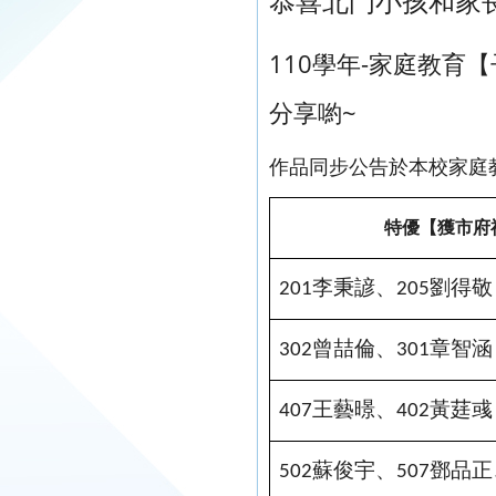
恭喜北門小孩和家
110學年-家庭教
分享喲~
作品同步公告於本校家庭教育網站-ht
特優
【獲市府
李秉諺、
劉得敬
201
205
曾喆倫、
章智涵
302
301
王藝暻、
黃莛彧
407
402
蘇俊宇、
鄧品正
502
507