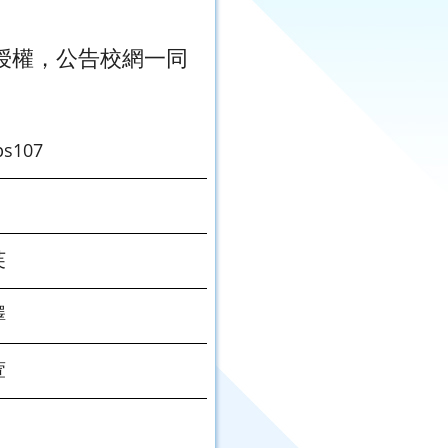
長授權，公告校網一同
s107
芙
澤
萱