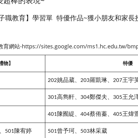
長超棒的表現~
育【子職教育】學習單 特優作品~獲小朋友和家
tps://sites.google.com/ms1.hc.edu.tw/bmp
禮物
】
特優
姚品葳、
羅凱琳、
王宇
202
203
207
高雋軒、
鄭傑夫、
王允
301
304
305
陳囿緹、
蔡侑蓁、
王煒
401
404
405
、
陳宥婷
曾予珂、
林采葳
501
501
503