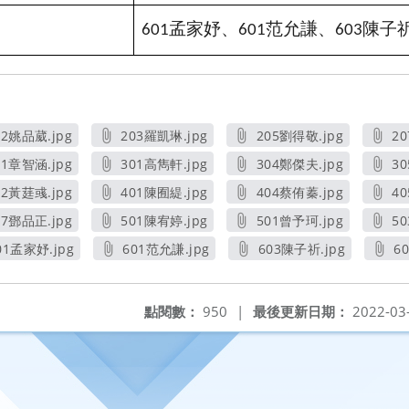
孟家妤、
范允謙、
陳子
601
601
603
02姚品葳.jpg
203羅凱琳.jpg
205劉得敬.jpg
2
另開新視窗
另開新視窗
另開新視窗
01章智涵.jpg
301高雋軒.jpg
304鄭傑夫.jpg
3
另開新視窗
另開新視窗
另開新視窗
02黃莛彧.jpg
401陳囿緹.jpg
404蔡侑蓁.jpg
4
另開新視窗
另開新視窗
另開新視窗
07鄧品正.jpg
501陳宥婷.jpg
501曾予珂.jpg
5
另開新視窗
另開新視窗
另開新視窗
01孟家妤.jpg
601范允謙.jpg
603陳子祈.jpg
6
另開新視窗
另開新視窗
另開新視窗
點閱數：
950
|
最後更新日期：
2022-03