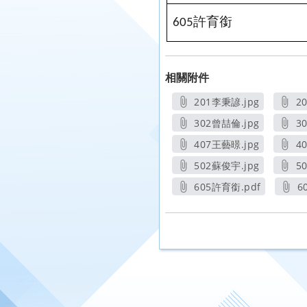
許育銜
605
相關附件
201李秉諺.jpg
2
另開新視窗
302曾喆倫.jpg
3
另開新視窗
407王藝暻.jpg
4
另開新視窗
502蘇俊宇.jpg
5
另開新視窗
605許育銜.pdf
6
另開新視窗