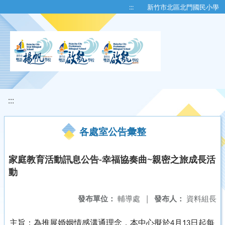
移至網頁之主要內容區位置
:::
新竹市北區北門國民小學
:::
各處室公告彙整
家庭教育活動訊息公告-幸福協奏曲~親密之旅成長活
動
發布單位：
輔導處
|
發布人：
資料組長
主旨：
為推展婚姻情感溝通理念，本中心擬於
月
日起每
4
13