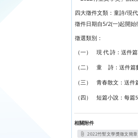
四大徵件文類：童詩/現代
徵件日期自5/2(一)起開
徵選類別：
（一）
現
代
詩：送件篇
（二）
童
詩：送件篇
（三）
青春散文：送件
（四）
短篇小說：每篇
5
相關附件
2022竹塹文學獎徵文簡章.