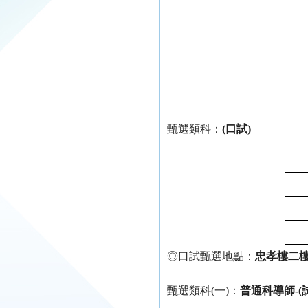
甄選類科：
(口試)
◎口試甄選地點：
忠孝樓二
甄選類科(一)：
普通科導師-(