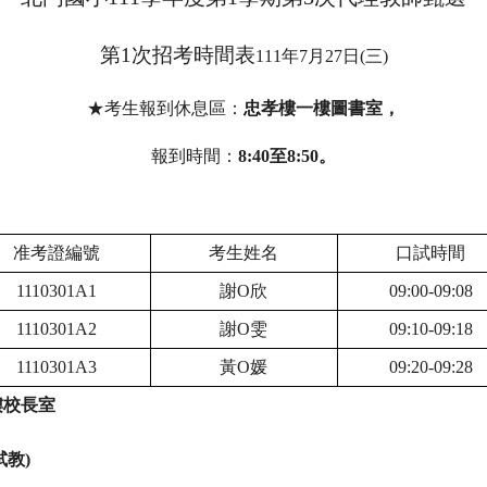
第1次招考時間表
111
年7月27日(三)
★考生報到休息區：
忠孝樓一樓圖書室，
報到時間：
8:40至8:50。
准考證編號
考生姓名
口試時間
1110301A1
謝O欣
09:00-09:08
1110301A2
謝O雯
09:10-09:18
1110301A3
黃O媛
09:20-09:28
樓校長室
試教)