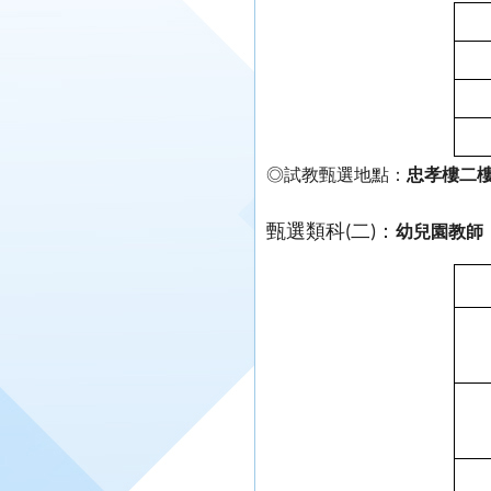
◎試教甄選地點：
忠孝樓二樓
甄選類科
二
：
(
)
幼兒園教師