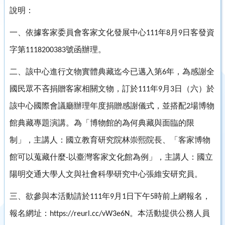
說明：
一、依據客家委員會客家文化發展中心
年
月
日客發資
111
8
9
字第
號函辦理。
1118200383
二、該中心進行文物實體典藏迄今已邁入第
年，為感謝全
6
國民眾不吝捐贈客家相關文物，訂於
年
月
日（六）於
111
9
3
該中心國際會議廳辦理年度捐贈感謝儀式，並搭配
場博物
2
館典藏專題演講。為「博物館的為何典藏與面臨的限
制」，主講人：國立教育研究院林崇熙院長、「客家博物
館可以蒐藏什麼
以臺灣客家文化館為例」，主講人：國立
-
陽明交通大學人文與社會科學研究中心張維安研究員。
三、欲參與本活動請於
年
月
日下午
時前上網報名，
111
9
1
5
報名網址：
。本活動提供公務人員
https://reurl.cc/vW3e6N