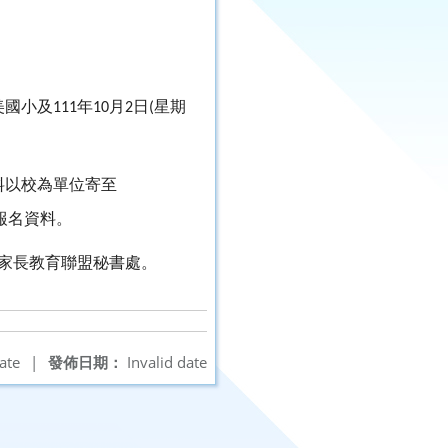
美國小及
年
月
日
星期
111
10
2
(
料以校為單位寄至
報名資料。
家長教育聯盟秘書處。
ate
|
發佈日期：
Invalid date