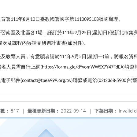
教育署
年
月
日臺教國署國字第
號函辦理。
111
8
10
1110095108
研習南區及北區各
場，謹訂於
年
月
日
星期日
假新北市集
1
111
9
25
(
)
場次及課程內容請見研習計畫書
如附件
。
(
)
長及教育人員，有意願者請於
年
月
日
星期一
前，將報名資
111
9
5
(
)
報名人員需自行上網
填寫
(https://forms.gle/dYvomWWSX7Y47FdEA)
以電子郵件
聯繫或電洽
台灣
(contact@tpea999.org.tw)
(02)2368-5900
閱數：
817
|
最後更新日期：
2022-09-14
|
下架日期：
Invalid d