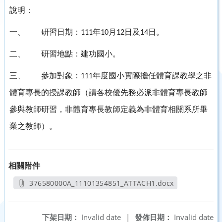
說明：
一、
研習日期：
年
月
日及
日。
111
10
12
14
二、
研習地點：建功國小。
三、
參加對象：
年度國小實際擔任體育課教學之非
111
體育專長的授課教師（請各校優先務必派非體育專長教師
參與教師研習，非體育專長教師定義為非體育相關系所畢
業之教師）。
相關附件
376580000A_11101354851_ATTACH1.docx
另開新視窗
下架日期：
Invalid date
|
發佈日期：
Invalid date