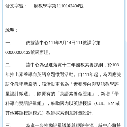
發文字號：
府教學字第
號
1110142404
說明：
一、
依據該中心
年
月
日
教課字第
111
9
14
111
號函辦理。
00000000133
二、
該中心為促進落實十二年國教素養課綱，於
108
年推出素養導向英語命題徵選活動。自
年起，為因應雙
111
語化教學新趨勢，該活動更名為「素養導向與雙語教學評
量設計徵選」，除原有的「英語素養命題組」，新增「學
科導向雙語評量組」，鼓勵國內以英語授課（
、
或
CLIL
EMI
其他英語授課模式）教師探索創意評量設計。
三、
為進一步推動評量識能與經驗交流，該中心將於