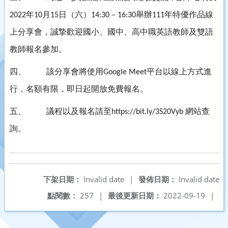
年
月
日（六）
－
舉辦
年特優作品線
2022
10
15
14:30
16:30
111
上分享會，誠摯歡迎國小、國中、高中職英語教師及雙語
教師報名參加。
四、
該分享會將使用
平台以線上方式進
Google Meet
行，名額有限，即日起開放免費報名。
五、
議程以及報名請至
網站查
https://bit.ly/3S20Vyb
詢。
下架日期：
Invalid date
|
發佈日期：
Invalid date
點閱數：
257
|
最後更新日期：
2022-09-19
|