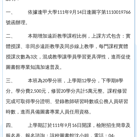
一、
依據逢甲大學
年
月
日逢圖字第
111
9
14
1110019766
號函辦理。
二、
本期增加遠距教學課程比例，上課方式包含：實
體授課、非同步遠距教學及同步線上教學，每門課程實體
授課次數為
次，混成教學讓學員學習更具彈性，進而促使
3
圖書館專業知識加速普及。
三、
本班為
學分班，上學期
學分，下學期
學
20
12
8
分。學分費
元，修習
學分共計
萬元整。課程修習
2,500
20
5
完成可取得學分證明、登錄教師研習時數或公務人員研習
時數，進而具備圖書專業人員任用資格。
四、
上學期訂於
年
月
日開課，檢附招生簡章及
111
9
16
報名表。報名諮詢：該校圖書館沈小姐，電話：
04-