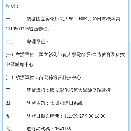
說明：
一、
依據國立彰化師範大學
年
月
日電機字第
111
9
20
號函辦理。
1113500296
二、
辦理單位：
一
主辦單位：國立彰化師範大學電機系
自造教育及科技
(
)
/
中區輔導中心
二
承辦單位：苗栗縣通霄科技中心
(
)
三、
研習講師：國立彰化師範大學陳良瑞教授
四、
研習主題：太陽能追日系統
五、
研習日期與時間：
111/09/27 9:00-16:00
六、
進修網代碼：
3543165