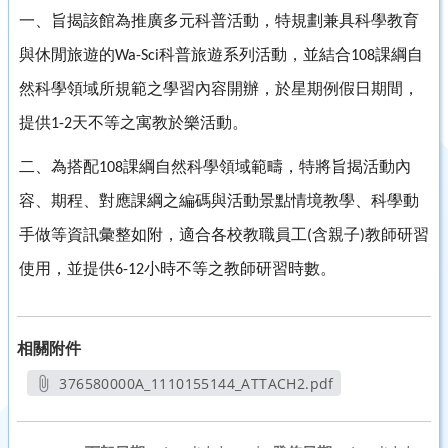
一、旨揭該館為推廣多元科普活動，特規劃兼具科學教育
與休閒旅遊的
科普旅遊系列活動，並結合
課綱自
Wa-Sci
108
然科學領域所規範之學習內容開辦，於星期例假日期間，
提供
天不等之寓教於樂活動。
1-2
二、為搭配
課綱自然科學領域範疇，特將旨揭活動內
108
容、期程、對應課綱之編碼與活動景點情境教學、科學動
手做等資訊彙整如附，適合各校教職員工
含親子
教師研習
(
)
使用，並提供
小時不等之教師研習時數。
6-12
相關附件
376580000A_1110155144_ATTACH2.pdf
另開新視窗