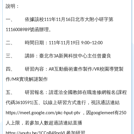
說明：
一、
依據該校
年
月
日北市大附小研字第
111
11
16
號函辦理。
1116008989
二、
時間日期：
年
月
日
111
11
19
9:00~12:00
三、
講師：臺北市
新興科技中心主任曾慶良
3A
四、
研習內容：
互動藝術畫作製作
校園導覽製
AR
/VR
作
實境解謎製作
/MR
五、
研習報名：請逕洽全國教師在職進修網報名
課程
(
代碼
五、以線上研習方式進行，視訊通話連結
3610591)
，因
有
https://meet.google.com/pkc-hput-ptv
googlemeet
250
人上限，若參加人數超過請連結直播
參加研習。
https://youtu.be/1CCnB49poVI