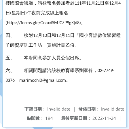
樓國際會議廳，請欲報名參加者於
年
月
日至
月
111
11
21
12
4
日
星期日
午夜前完成線上報名
(
)
。
(https://forms.gle/GnaxdSMJCZP9gKjd8)
四、
檢附
月
日和
月
日「國小客語數位學習種
12
10
12
11
子師資培訓工作坊」實施計畫乙份。
五、
本府同意參加人員公假出席。
六、
相關問題請洽該校教育學系劉家伶，
02-7749-
，
。
3376
marimochi0@gmail.com
下架日期：
Invalid date
|
發佈日期：
Invalid date
點閱數：
194
|
最後更新日期：
2022-11-24
|