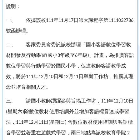
說明：
一、
依據該校
年
月
日師大課程字第
111
11
17
1111032786
號函辦理。
二、
客家委員會委託該校辦理「國小客語數位學習教
材開發及行動學習
國小
年級至
年級
」計畫，為推廣客語
(
3
6
)
數位學習與行動學習於國民小學，促進教師客語教學成
效，將於
年
月
日和
月
日舉辦工作坊，推廣其理
111
12
10
12
11
念並培育相關人才。
三、
請國小教師踴躍參與旨揭工作坊，
年
月
日
111
12
10
星期六
除數位教材使用培訓外並增加客語標音速成學習
(
)
法，
年
月
日
星期日
含數位教材使用培訓與客語標
111
12
11
(
)
音學習並著重在遊戲式學習，兩日地點為該校教育學院
2