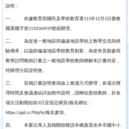
說明：
一、
依據教育部國民及學前教育署
年
月
日臺教
111
12
5
國署國字第
號函辦理。
1110169419
二、
為促進一般地區與偏遠地區學校之教學交流與經
驗傳承，以協助偏遠地區學校教育創新，為使有意願參與
教學訪問教師計畫之一般地區學校教師瞭解本計畫內容，
特辦理分區說明會。
三、
旨揭計畫說明會採線上會議方式辦理，各場次辦
理時間及會議連結詳如附件說明，請轉知貴校教師，於各
場次活動開始前
日至指定網頁
報名網址：
3
(
報名參加。
https://ppt.cc/fVqVix)
四、
本案出席人員相關假務請本權責逕依本市國中小