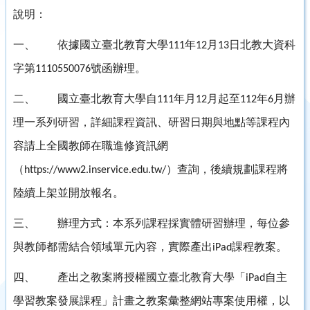
說明：
一、
依據國立臺北教育大學
年
月
日北教大資科
111
12
13
字第
號函辦理。
1110550076
二、
國立臺北教育大學自
年月
月起至
年
月辦
111
12
112
6
理一系列研習，詳細課程資訊、研習日期與地點等課程內
容請上全國教師在職進修資訊網
（
）查詢，後續規劃課程將
https://www2.inservice.edu.tw/
陸續上架並開放報名。
三、
辦理方式：本系列課程採實體研習辦理，每位參
與教師都需結合領域單元內容，實際產出
課程教案。
iPad
四、
產出之教案將授權國立臺北教育大學「
自主
iPad
學習教案發展課程」計畫之教案彙整網站專案使用權，以