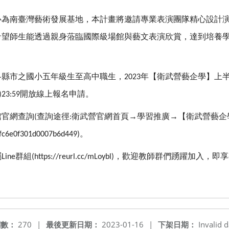
心為南臺灣藝術發展基地，本計畫將邀請專業表演團隊精心設計
希望師生能透過親身蒞臨國際級場館與藝文表演欣賞，達到培養
各縣市之國小五年級生至高中職生，
年【衛武營藝企學】上
2023
開放線上報名申請。
)23:59
館官網查詢
查詢途徑
衛武營官網首頁→學習推廣→【衛武營藝企
(
:
。
fc6e0f301d0007b6d449)
屬
群組
，歡迎教師群們踴躍加入，即享
Line
(https://reurl.cc/mLoybl)
閱數：
270
|
最後更新日期：
2023-01-16
|
下架日期：
Invalid d