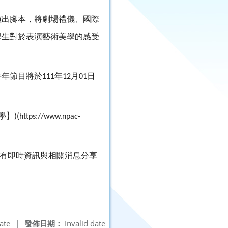
演出腳本，將劇場禮儀、國際
學生對於表演藝術美學的感受
半年節目將於
年
月
日
111
12
01
學】
)(https://www.npac-
有即時資訊與相關消息分享
ate
|
發佈日期：
Invalid date