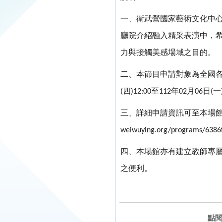
一、衛武營國家藝術文化中
廳院介紹融入精采表演中，
力與接觸美感場域之目的。
二、本節目申請對象為全國
四
至
年
月
日
一
(
)12:00
112
02
06
(
三、詳細申請資訊可至本場
weiwuying.org/programs/6386
四、本場館亦有建立教師專
之便利。
點