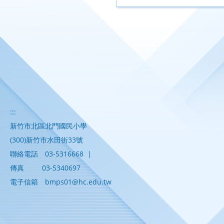
:::
新竹市北區北門國民小學
(300)新竹市水田街33號
聯絡電話
03-5316668
|
傳真
03-5340697
電子信箱
bmps01@hc.edu.tw