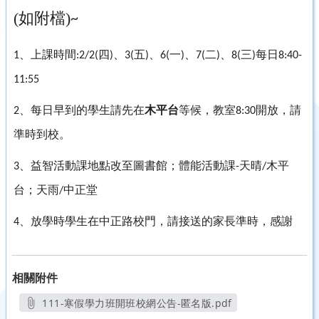
(如附檔)
~
、上課時間
四
、
五
、
一
、
二
、
三
每日
1
:2/2(
)
3(
)
6(
)
7(
)
8(
)
8:40-
11:55
、每日早到的學生請先在
木平台
等候，教室
開放，請
2
8:30
準時到校。
、益智活動課地點改至圖書館；體能活動課
天晴
木平
3
-
/
台；天雨
中正堂
/
、放學時學生在中正路校門，請接送的家長準時，感謝
4
相關附件
111-寒假學力班開班校網公告-匿名版.pdf
另開新視窗