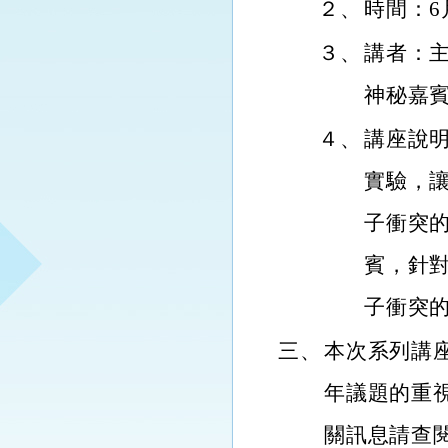
２、
時間：6月
３、
講者：主
神秘嘉
４、
講座說
實驗，
子衝突
賓，針
子衝突
三、
本次系列講
年議題的重
關訊息請查閱報名