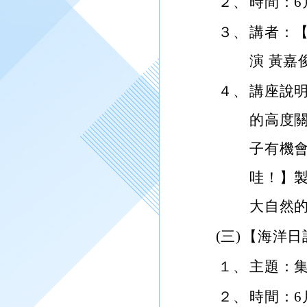
２、
時間：6月
３、
講者：【
演 黃嘉
４、
講座說
的高度
子有機會
哇！】
大自然
(三)
【海洋日
１、
主題：
２、
時間：6月