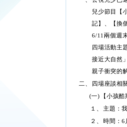
兒少節目【
記】、【換個爸
6/11兩個
四場活動主
接近大自然
親子衝突的
二、
四場座談相
(一)
【小孩酷
１、
主題：
２、
時間：6月