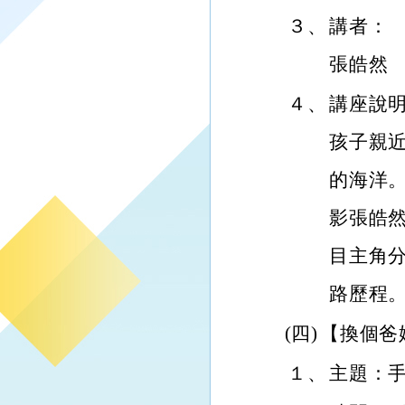
３、
講者： 
張皓然
４、
講座說
孩子親
的海洋
影張皓
目主角
路歷程
(四)
【換個爸
１、
主題：