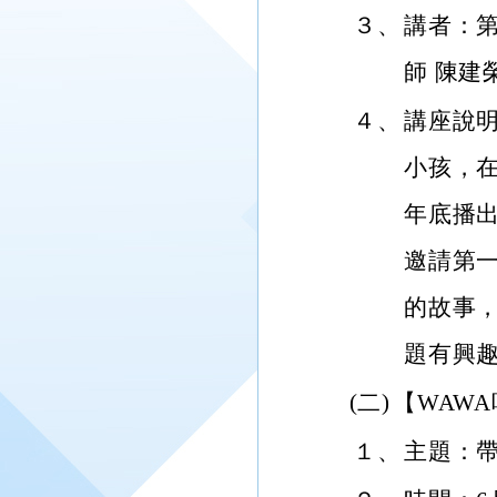
３、
講者：第
師 陳建
４、
講座說
小孩，
年底播
邀請第
的故事
題有興
(二)
【WAW
１、
主題：