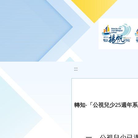
移至網頁之主要內容區位置
:::
轉知-「公視兒少25週年
一、
公視兒少已