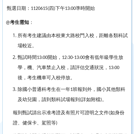
甄選日期：1120615(四)下午13:00準時開始
考生需知
：
@
所有考生建議由本校東大路校門入校，距離各類科試
場較近。
甄試時間
開始，
會有低年級學生放
13:00
12:30-13:00
學，機、汽車禁止入校，請評估交通狀況，
13:00
後，考生機車可入校停放。
除國小普通科考生在一年
班報到外，國小其他類科
1
及幼兒園，請到類科試場報到
詳如附檔
。
(
)
報到甄試請出示准考證及有照片可證明之文件
如身份
(
證、健保卡、駕照等
)