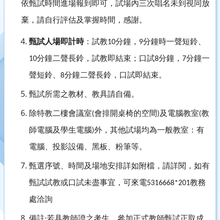
依甄試時間進場報到即可，試場內三次唱名未到視同放
棄，請自行評估及掌握時間，感謝。
甄試人場即計時
：試教
分鐘，
分鐘時一聲短鈴、
10
9
分鐘二聲長鈴，試教即結束；口試
分鐘，
分鐘一
10
8
7
聲短鈴、
分鐘二聲長鈴，口試即結束。
8
甄試所需之教材、教具請自備。
除特教二樓會議室
會排開桌椅的空間
及電腦教室
教
(
)
(
師電腦及學生電腦
外，
其他試場均為一般教室：有
)
電腦、投影設備、黑板、粉筆等。
甄選序號、時間及場地安排詳如附檔，請詳閱，如有
甄試試教或口試未盡事宜，可來電
教務
5316668*201
處洽詢
備註
若具教師證之考生，參加正式教師甄試正取成
: