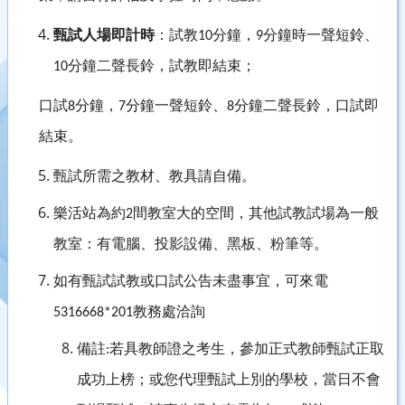
甄試人場即計時
：試教
分鐘，
分鐘時一聲短鈴、
10
9
分鐘二聲長鈴，試教即結束；
10
口試
分鐘，
分鐘一聲短鈴、
分鐘二聲長鈴，口試即
8
7
8
結束。
甄試所需之教材、教具請自備。
樂活站為約
間教室大的空間，其他試教試場為一般
2
教室：有電腦、投影設備、黑板、粉筆等。
如有甄試試教或口試公告未盡事宜，可來電
教務處洽詢
5316668*201
備註
若具教師證之考生，參加正式教師甄試正取
:
成功上榜；或您
代理
甄試上別的學校，當日不會