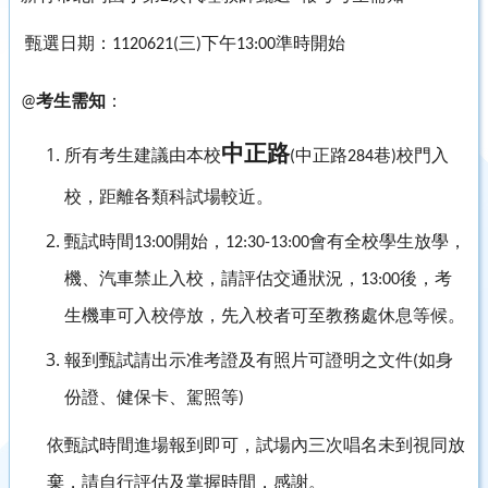
甄選日期：
三
下午
準時開始
1120621(
)
13:00
考生需知
：
@
中正路
所有考生建議由本校
中正路
巷
校門入
(
284
)
校，距離各類科試場較近。
甄試時間
開始，
會有全校學生放學，
13:00
12:30-13:00
機、汽車禁止入校，請評估交通狀況，
後，考
13:00
生機車可入校停放，先入校者可至教務處休息等候。
報到甄試請出示准考證及有照片可證明之文件
如身
(
份證、健保卡、駕照等
)
依甄試時間進場報到即可，試場內三次唱名未到視同放
棄，請自行評估及掌握時間，感謝。