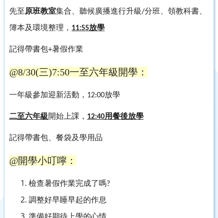
先至
原班教室
集合、聽候廣播進行升級
分班、領教科書、
/
簿本及環境整理，
放學
11:55
記得帶書包
暑假作業
+
@8/30(三)7:50一至六年級開學：
一年級參加迎新活動，
放學
12:00
二至六年級
開始上課，
用餐後放學
12:40
記得帶書包、餐袋及學用品
@開學小叮嚀：
檢查暑假作業完成了嗎
?
調整好早睡早起的作息
準備好期待上學的心情