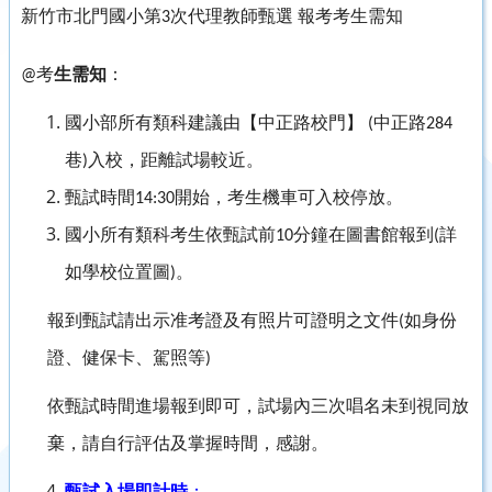
新竹市北門國小第3
次代理教師甄選
報考考生需知
生需知
：
@考
國小部所有類科建議由
【
中正路校門
】
中正路
(
284
巷
入校，距離試場較近。
)
甄試時間
開始，考生機車可入校停放。
14:30
國小所有類科考生依甄試前
分鐘在圖書館報到
詳
10
(
如學校位置圖
。
)
報到甄試請出示准考證及有照片可證明之文件
如身份
(
證、健保卡、駕照等
)
依甄試時間進場報到即可，試場內三次唱名未到視同放
棄，請自行評估及掌握時間，感謝。
甄試入場即計時
：