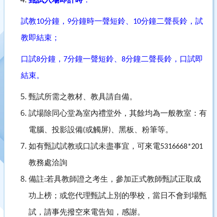
試教
分鐘，
分鐘時一聲短鈴、
分鐘二聲長鈴，試
10
9
10
教即結束；
口試
分鐘，
分鐘一聲短鈴、
分鐘二聲長鈴，口試即
8
7
8
結束。
甄試所需之教材、教具請自備。
試場除同心堂為室內禮堂外，其餘均為一般教室：有
電腦、投影設備
或觸屏
、黑板、粉筆等。
(
)
如有甄試試教或口試未盡事宜，可來電
5316668*201
教務處洽詢
備註
若具教師證之考生，參加正式教師甄試正取成
:
功上榜；或您
代理
甄試上別的學校，當日不會到場甄
試，請事先撥空來電告知，感謝。