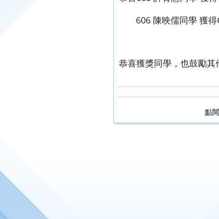
606 陳映儒同學 獲得Co
恭喜獲獎同學，也鼓勵其他同
點