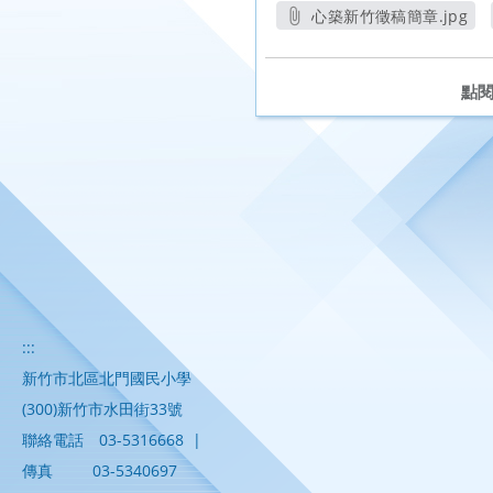
心築新竹徵稿簡章.jpg
另開新視窗
點
:::
新竹市北區北門國民小學
(300)新竹市水田街33號
聯絡電話
03-5316668
|
傳真
03-5340697