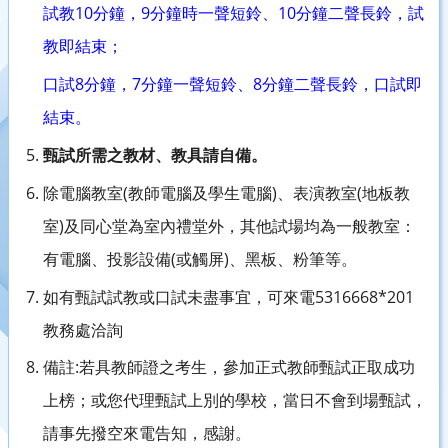
10
9
10
試教
分鐘，
分鐘時一聲短鈴、
分鐘二聲長鈴，試
教即結束；
8
7
8
口試
分鐘，
分鐘一聲短鈴、
分鐘二聲長鈴，口試即
結束。
甄試所需之教材、教具請自備。
(
)
(
除電腦教室
教師電腦及學生電腦
、表演教室
地板教
)
室
及同心堂為室內禮堂外，其他試場均為一般教室：
(
)
有電腦、投影設備
或觸屏
、黑板、粉筆等。
5316668*201
如有甄試試教或口試未盡事宜，可來電
教務處洽詢
:
備註
若具教師證之考生，參加正式教師甄試正取成功
上榜；或您代理甄試上別的學校，當日不會到場甄試，
請事先撥空來電告知，感謝。