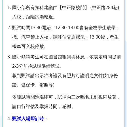
(
284
)
國小部所有類科建議由【中正路校門】
中正路
巷
入校，距離試場較近。
13:30
12:30-13:00
甄試時間
開始，
會有全校學生放學，
13:00
機、汽車禁止入校，請評估交通狀況，
後，考生
機車可入校停放。
國小類科考生可在圖書館報到與休息，依表定時間提前
2-3
分前往試場準備甄試。
(
報到甄試請出示准考證及有照片可證明之文件
如身份
)
證、健保卡、駕照等
依甄試時間進場即可，試場內三次唱名未到視同放棄，
請自行評估及掌握時間，感謝。
甄試入場即計時
：