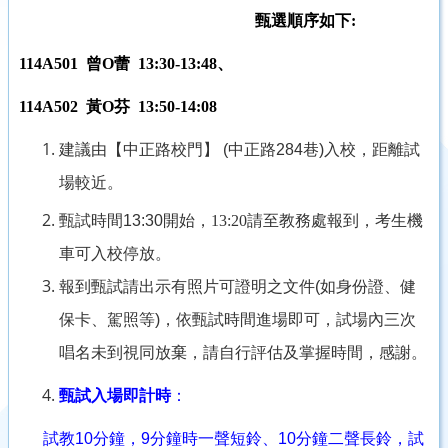
甄選順序如下:
114A501 曾O蕾 13:30-13:48、
114A502 黃O芬 13:50-14:08
建議由【中正路校門】
(
中正路
284
巷
)
入校，距離試
場較近。
甄試時間
13:30
開始，
13:20
請至教務處報到，考生機
車可入校停放。
報到甄試請出示有照片可證明之文件
(
如身份證、健
保卡、駕照等
)
，依甄試時間進場即可，試場內三次
唱名未到視同放棄，請自行評估及掌握時間，感謝。
甄試入場即計時
：
試教
10
分鐘，
9
分鐘時一聲短鈴、
10
分鐘二聲長鈴，試