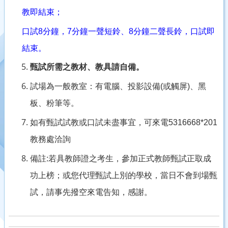
教即結束；
口試
8
分鐘，
7
分鐘一聲短鈴、
8
分鐘二聲長鈴，口試即
結束。
甄試所需之教材、教具請自備。
試場為一般教室：有電腦、投影設備
(
或觸屏
)
、黑
板、粉筆等。
如有甄試試教或口試未盡事宜，可來電
5316668*201
教務處洽詢
備註
:
若具教師證之考生，參加正式教師甄試正取成
功上榜；或您代理甄試上別的學校，當日不會到場甄
試，請事先撥空來電告知，感謝。