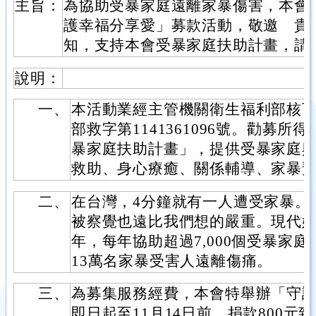
主旨：
為協助受暴家庭遠離家暴傷害，本會特
護幸福分享愛」募款活動，敬邀 貴
知，支持本會受暴家庭扶助計畫，請 
說明：
一、
本活動業經主管機關衛生福利部核
部救字第1141361096號。勸募
暴家庭扶助計畫」，提供受暴家庭
救助、身心療癒、關係輔導、家暴
二、
在台灣，4分鐘就有一人遭受家暴。
被察覺也遠比我們想的嚴重。現代婦
年，每年協助超過7,000個受暴家
13萬名家暴受害人遠離傷痛。
三、
為募集服務經費，本會特舉辦「守
即日起至11月14日前，捐款800