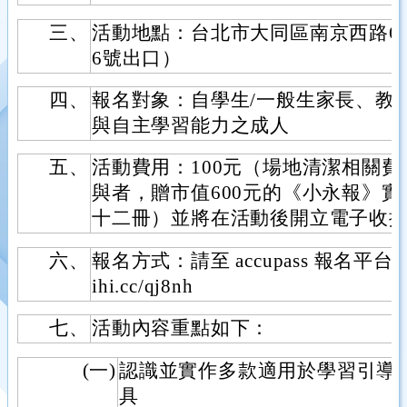
三、
活動地點：台北市大同區南京西路6
6號出口）
四、
報名對象：自學生/一般生家長、教育
與自主學習能力之成人
五、
活動費用：100元（場地清潔相關
與者，贈市值600元的《小永報》實體
十二冊）並將在活動後開立電子收
六、
報名方式：請至 accupass 報名平台填寫
ihi.cc/qj8nh
七、
活動內容重點如下：
(一)
認識並實作多款適用於學習引導、
具