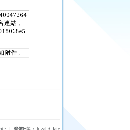
047264
名連結，
018068e5
詳如附件。
ate
|
發佈日期：
Invalid date