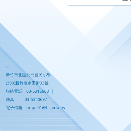
:::
新竹市北區北門國民小學
(300)新竹市水田街33號
聯絡電話
03-5316668
|
傳真
03-5340697
電子信箱
bmps01@hc.edu.tw