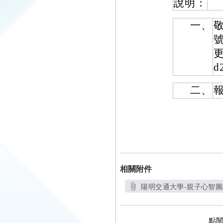
說明：
一、
敬
更
d
二、
相關附件
陽明交通大學-親子心智圖講
另開新視
點