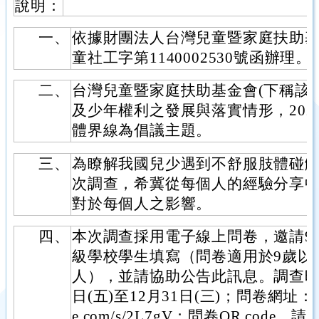
說明：
一、
依據財團法人台灣兒童暨家庭扶助基金
童社工字第1140002530號函辦理。
二、
台灣兒童暨家庭扶助基金會(下稱該
及少年權利之發展與落實情形，202
體界線為倡議主題。
三、
為瞭解我國兒少遇到不舒服肢體碰
次調查，希冀從每個人的經驗分享
對於每個人之影響。
四、
本次調查採用電子線上問卷，邀請9
級學校學生填寫（問卷適用於9歲以
人），並請協助公告此訊息。調查時間為
日(五)至12月31日(三)；問卷網址：https
e.com/s/2L7gV；問卷QR cod