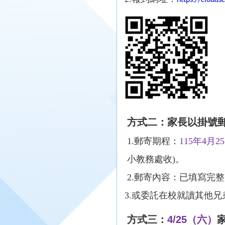
https://clouds
方式二：家長以掛號
1.
郵寄期程：
115
年
4
月
25
小教務處收
)
。
2.
郵寄內容：已填寫完整
3.
或委託在校就讀其他兄
方式三：
4/25
（六）