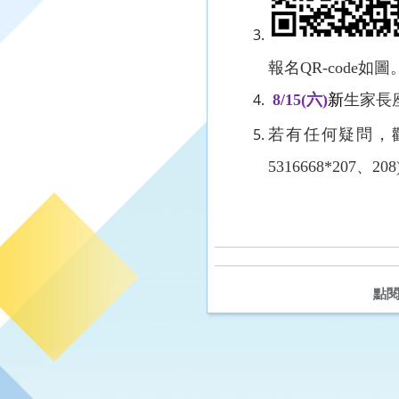
報名
QR-code
如圖
8/15(
六
)
新
生家長
若有任何疑問，
5316668*207
、
208
點