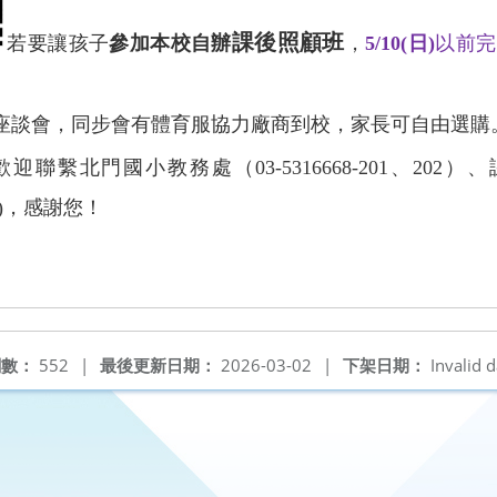
課後照顧班
若要讓孩子
參加本校自辦
，
5/10(
日
)
以前完
。
座談會，同步會有體育服協力廠商到校，家長可自由選購
歡迎聯繫北門國小教務處（
03-5316668-201
、
202
）、
)
，感謝您！
閱數：
552
|
最後更新日期：
2026-03-02
|
下架日期：
Invalid d