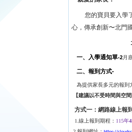
您的寶貝要入學
心，傳承創新〜北門
-2
一、入學通知單
月
-
二、報到方式
為提供家長多元的報到
【建議以不受時間與空間
方式一：
網路線上報
1.
線上報到期程：
115
年
4
2.
報到網址：