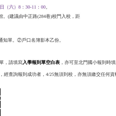
日（六）
8
：
30-11
：
00
。
館。
(
建議由中正路
(284
巷
)
校門入校，距
通知單。
②
戶口名簿影本乙份。
單，請填寫
入學報到單空白表
，亦可至北門國小報到時填
，經查詢報到成功者，
4/25
無須到校，亦無須繳交任何資