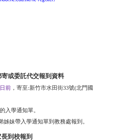
chool.hc.edu.tw/hc-register/
郵寄或委託代交報到資料
日前
，寄至
:
新竹市水田街
33
號
(
北門國
的入學通知單。
弟姊妹帶入學通知單到教務處報到。
家長到校報到