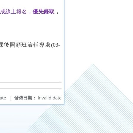
成線上報名，
優先錄取
，
。
課後照顧班洽輔導處
(03-
ate
|
發佈日期：
Invalid date