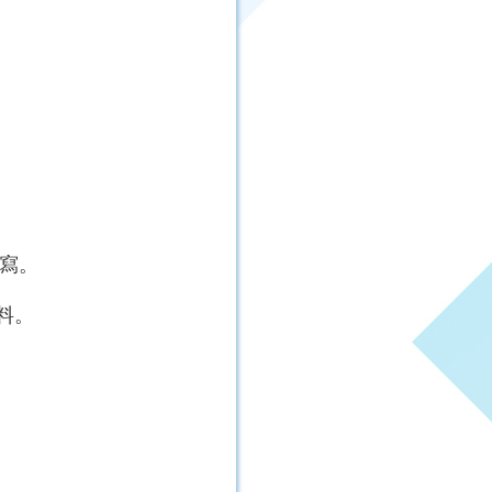
寫。
料。