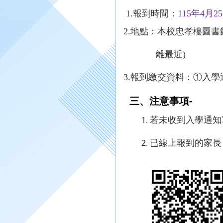
1.
報到時間：
115
年
4
月
25
2.
地點：本校忠孝樓圖書
離最近
)
3.
報到繳交資料：
①
入學
-
三、注意事項
若未收到入學通知
已線上報到的家長