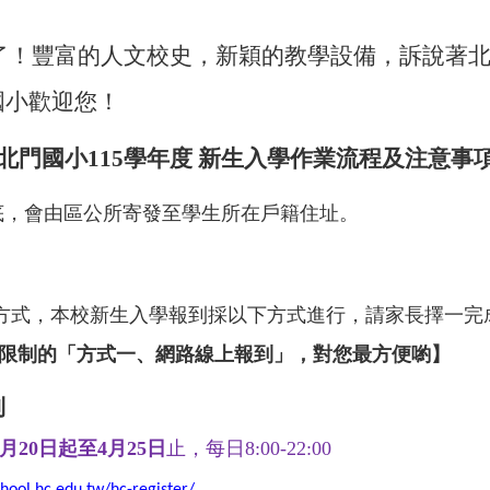
了！豐富的人文校史，新穎的教學設備，訴說著
國小歡迎您！
北門國小
115
學年度
新生入學作業流程及注意事
底，會由區公所寄發至學生所在戶籍住址。
方式，本校新生入學報到採以下方式進行，請家長擇一完
限制的「方式一、網路線上報到」，對您最方便喲】
到
月
20
日起至
4
月
25
日
止，每日
8:00-22:00