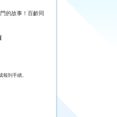
北門的故事！百齡同
項
成報到手續。