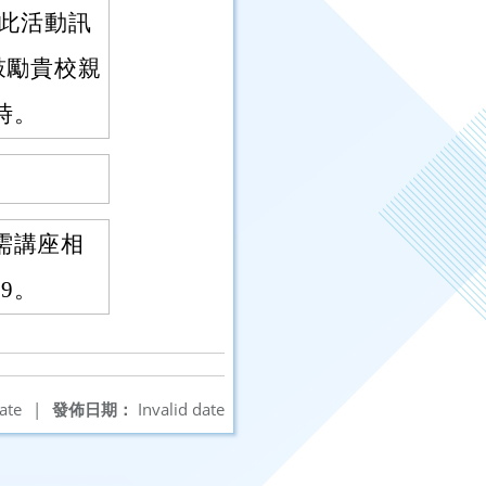
佈此活動訊
鼓勵貴校親
時。
需講座相
39。
ate
|
發佈日期：
Invalid date