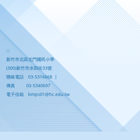
:::
新竹市北區北門國民小學
(300)新竹市水田街33號
聯絡電話
03-5316668
|
傳真
03-5340697
電子信箱
bmps01@hc.edu.tw