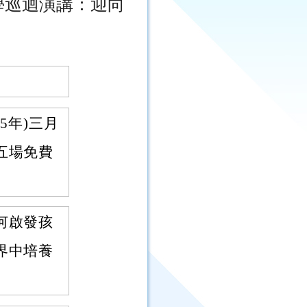
學巡迴演講：迎向
5年)三月
五場免費
何啟發孩
界中培養