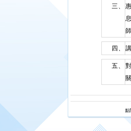
三、
四、
講
五、
關
點