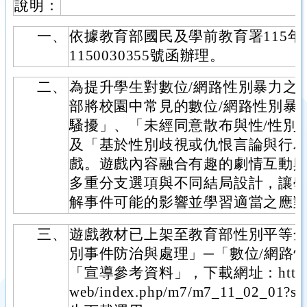
說明：
一、
依據教育部國民及學前教育署115年
1150030355號函辦理。
二、
為提升學生對數位/網路性別暴力之
部將校園中常見的數位/網路性別暴
騷擾」、「未經同意散布與性/性別
及「基於性別歧視或仇恨言論與行為
戲。遊戲內容融合有趣的劇情互動
多重分支選項與不同結局設計，讓
解事件可能的影響並學習適當之應
三、
遊戲教材已上架至教育部性別平等
別事件防治與處理」─「數位/網路
「宣導參考資料」，下載網址：https://ww
web/index.php/m7/m7_11_02_0