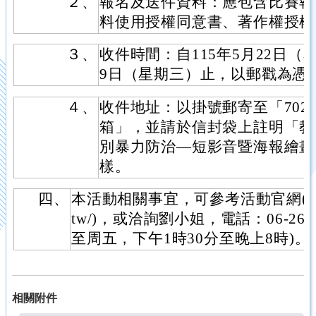
２、
報名及送件資料：應包含比賽報
料使用授權同意書、著作權授權
３、
收件時間：自115年5月22日（星
9日（星期三）止，以郵戳為憑
４、
收件地址：以掛號郵寄至「702
箱」，並請於信封袋上註明「教育
別暴力防治—短影音暨海報繪畫
樣。
四、
本活動相關事宜，可參考活動官網(https://
tw/)，或洽詢劉小姐，電話：06-26
至周五，下午1時30分至晚上8時)。
相關附件