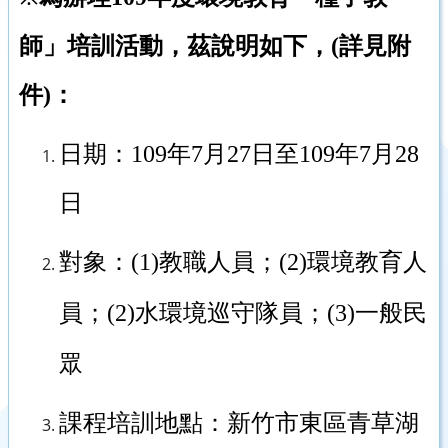
師」培訓活動，茲說明如下，(詳見附
件)：
日期：
109
年
7
月
27
日至
109
年
7
月
28
日
對象：
(1)
教職人員；
(2)
環境教育人
員
；
(2)
水環境巡守隊員；
(3)
一般民
眾
課程培訓地點：新竹市東區青草湖