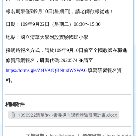
報名期限僅到9月10日(星期四)，請老師欲報從速！
日期：
109
年
9
月
22
日（星期二）
08:30
〜
15:30
地點：國立清華大學附設實驗國民小學
採網路報名方式，請於
109
年
9
月
10
日前至全國教師在職進
修資訊網報名，研習代碼
:2920574
並請至
https://forms.gle/Zt4VAfQBNtudWSWA6
填寫研習報名資
料。
相關附件
1090922清華附小素養導向課程體驗研習計畫.docx
另開新視窗
下架日期：
Invalid date
|
發佈日期：
Invalid date