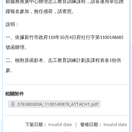
願服務推廣中心辦理志工教育訓練課程，請各運用單位踴
躍報名參加，無任感荷，請查照。
說明：
一、依據新竹市政府
年
月
日府社行字第
110
10
4
1100148685
號函辦理。
二、檢附原函影本、志工教育訓練計劃及課程表各
份供
1
參。
相關附件
376580000A_1100149878_ATTACH1.pdf
另開新視窗
下架日期：
Invalid date
|
發佈日期：
Invalid date