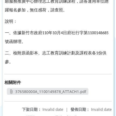
願服務推廣中心辦理志工教育訓練課程，請各運用單位踴
躍報名參加，無任感荷，請查照。
說明：
一、依據新竹市政府
年
月
日府社行字第
110
10
4
1100148685
號函辦理。
二、檢附原函影本、志工教育訓練計劃及課程表各
份供
1
參。
相關附件
376580000A_1100149878_ATTACH1.pdf
另開新視窗
下架日期：
Invalid date
|
發佈日期：
Invalid date