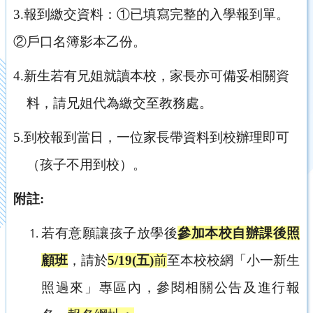
3.
報到繳交資料：
①
已填寫完整的入學報到單。
②
戶口名簿影本乙份。
4.
新生若有兄姐就讀本校，家長亦可備妥相關資
料，請兄姐代為繳交至教務處。
5.
到校報到當日，一位家長帶資料到校辦理即可
（孩子不用到校）。
附註
:
若有意願讓孩子放學後
參加本校自辦課後照
顧班
，請於
5/19(
五)
前
至本校校網「小一新生
照過來」專區內，參閱相關公告及進行報