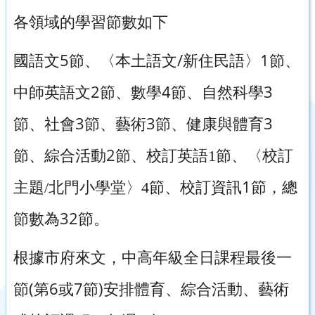
各領域的學習節數如下
5
/
1
國語文
節、〈本土語文
新住民語〉
節、
2
4
3
中師英語文
節、數學
節、自然科學
3
3
3
節、社會
節、藝術
節、健康與體育
2
節、綜合活動
節、校訂英語
1
節、〈校訂
1
主題
/
北門小學堂〉
4
節、校訂資訊
節，總
32
節數為
節。
根據市府來文，中高年級全日課程最後一
(
6
7
)
節
第
或
節
安排體育、綜合活動、藝術