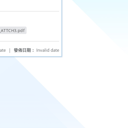
TCH3.pdf
ate
|
發佈日期：
Invalid date