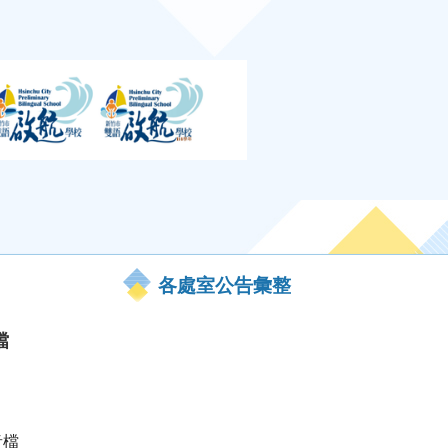
各處室公告彙整
檔
音檔