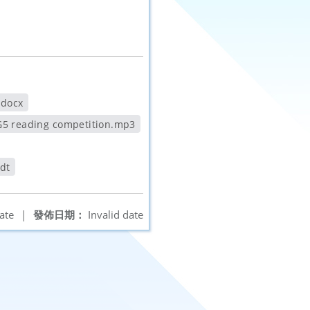
ocx
G5 reading competition.mp3
另開新視窗
dt
ate
|
發佈日期：
Invalid date