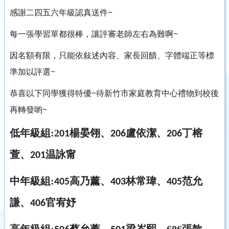
感謝二四五六年級認真送件~
每一張學習單都很棒，讓評審老師左右為難啊~
因名額有限，只能依敍述內容、家長回饋、字體端正等標
準加以評選~
恭喜以下同學獲得特優~待新竹市家庭教育中心禮物到校後
再轉發喲~
低年級組:2
楊晏翎、
盧依潔、
丁榕
01
206
206
萱、
温詠甯
201
中年級組:
高乃薰、
林常瑋、
范允
405
403
405
謙、
官宥妤
406